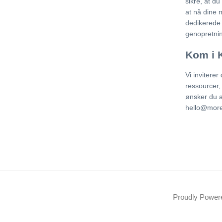
sikre, at du
at nå dine 
dedikerede t
genopretni
Kom i 
Vi inviterer
ressourcer,
ønsker du a
hello@more
Proudly Powe