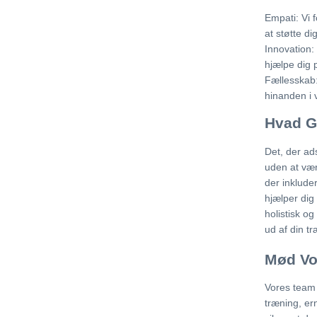
Empati: Vi f
at støtte dig
Innovation:
hjælpe dig 
Fællesskab: 
hinanden i 
Hvad G
Det, der ad
uden at vær
der inklude
hjælper dig 
holistisk og
ud af din tr
Mød Vo
Vores team 
træning, er