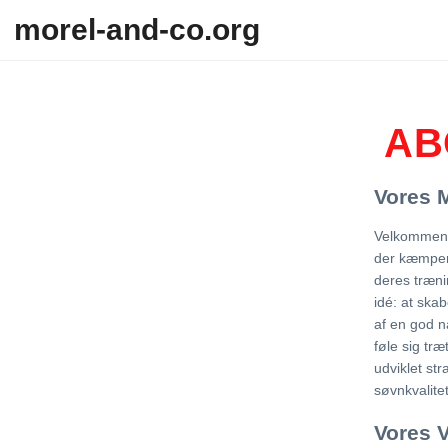
Skip to content
morel-and-co.org
AB
Vores M
Velkommen t
der kæmper
deres træn
idé: at ska
af en god n
føle sig træ
udviklet st
søvnkvalitet
Vores 