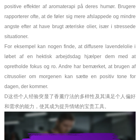
positive effekter af aromaterapi på deres humør. Brugere
rapporterer ofte, at de føler sig mere afslappede og mindre
angste efter at have brugt æteriske olier, især i stressede
situationer.
For eksempel kan nogen finde, at diffusere lavendelolie i
løbet af en hektisk arbejdsdag hjælper dem med at
opretholde fokus og ro. Andre har bemærket, at brugen af
citrusolier om morgenen kan sætte en positiv tone for
dagen, der kommer.
D这些个人经验突显了香薰疗法的多样性及其满足个人偏好
和需求的能力，使其成为提升情绪的宝贵工具。