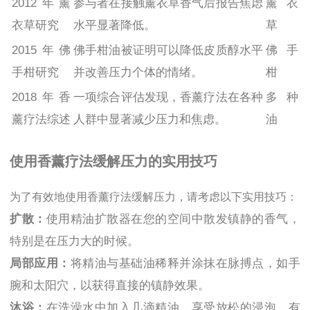
2012年薰
参与者在接触薰衣草香气后报告焦虑
薰衣
衣草研究
水平显著降低。
草
2015年佛
佛手柑油被证明可以降低皮质醇水平
佛手
手柑研究
并改善压力个体的情绪。
柑
2018年香
一项综合评估发现，香薰疗法在各种
多种
薰疗法综述
人群中显著减少压力和焦虑。
油
使用香薰疗法缓解压力的实用技巧
为了有效地使用香薰疗法缓解压力，请考虑以下实用技巧：
扩散：
使用精油扩散器在您的空间中散发镇静的香气，
特别是在压力大的时候。
局部应用：
将精油与基础油稀释并涂抹在脉搏点，如手
腕和太阳穴，以获得直接的镇静效果。
沐浴：
在洗澡水中加入几滴精油，享受放松的浸泡，有