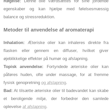
Røgelse:
Denne olie værdsættes for sine jordende
egenskaber og kan hjælpe med følelsesmæssig
balance og stressreduktion.
Metoder til anvendelse af aromaterapi
Inhalation:
Æteriske olier kan inhaleres direkte fra
flasken eller gennem en diffuser, hvilket giver
øjeblikkelige effekter på humør og afslapning.
Topisk anvendelse:
Fortyndede æteriske olier kan
påføres huden, ofte under massage, for at fremme
fysisk genopretning
og afslapning
.
Bad:
At tilsætte æteriske olier til badevandet kan skabe
et beroligende miljø, der forbedrer den samlede
oplevelse
af afslapning
.