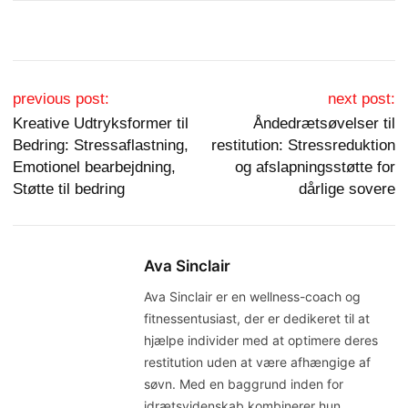
Post navigation
previous post:
next post:
Kreative Udtryksformer til
Åndedrætsøvelser til
Bedring: Stressaflastning,
restitution: Stressreduktion
Emotionel bearbejdning,
og afslapningsstøtte for
Støtte til bedring
dårlige sovere
Ava Sinclair
Ava Sinclair er en wellness-coach og
fitnessentusiast, der er dedikeret til at
hjælpe individer med at optimere deres
restitution uden at være afhængige af
søvn. Med en baggrund inden for
idrætsvidenskab kombinerer hun