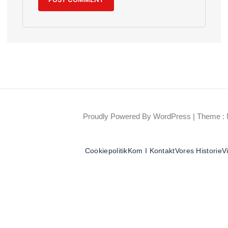
Proudly Powered By WordPress
|
Theme : 
Cookiepolitik
Kom I Kontakt
Vores Historie
V