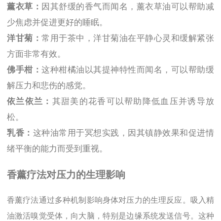
薰衣草：
因其舒缓的香气而闻名，薰衣草油可以帮助减
少焦虑并促进更好的睡眠。
洋甘菊：
常用于茶中，洋甘菊油在平静心灵和缓解紧张
方面非常有效。
佛手柑：
这种柑橘油以其提神特性而闻名，可以帮助缓
解压力和悲伤的感觉。
依兰依兰：
其甜美的花香可以帮助降低血压并诱导放
松。
乳香：
这种油常用于冥想实践，因其镇静效果和促进情
绪平衡的能力而受到重视。
香薰疗法对压力的生理影响
香薰疗法通过多种机制影响身体对压力的生理反应。吸入精
油激活嗅觉受体，向大脑，特别是边缘系统发送信号。这种